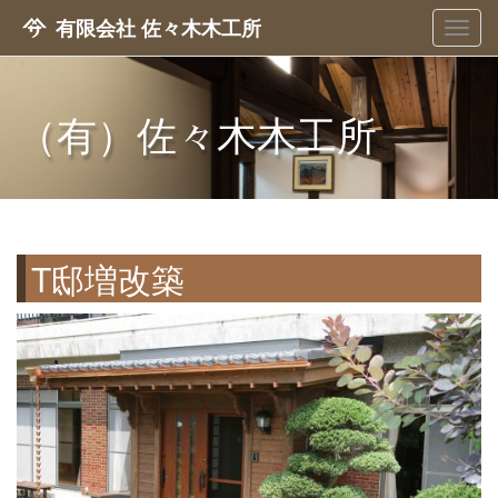
有限会社 佐々木木工所
メ
ニ
ュ
ー
（有）佐々木木工所
T邸増改築